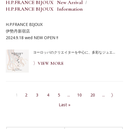
H.P.FRANCE BIJOUX New Arrival
H.P.FRANCE BIJOUX Information
H.P.FRANCE BIJOUX
伊勢丹新宿店
2024.9.18 wed NEW OPEN !!
ヨーロッパのクリエイターを中心に、多彩なジュエ...
〉VIEW MORE
1
2
3
4
5
...
10
20
»
...
Last »