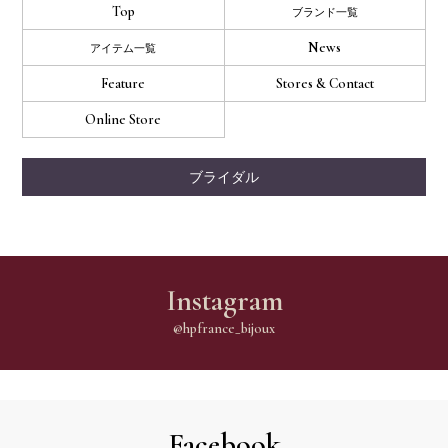
Top
ブランド一覧
News
アイテム一覧
Feature
Stores & Contact
Online Store
ブライダル
Instagram
@hpfrance_bijoux
Facebook