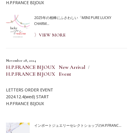
H.P.FRANCE BIJOUX
2025年の相棒にふさわしい「MINI PURE LUCKY
CHARM...
〉VIEW MORE
November 28, 2024
H.P.FRANCE BIJOUX New Arrival
H.P.FRANCE BIJOUX Event
LETTERS ORDER EVENT
2024.12.4(wed) START
H.P.FRANCE BIJOUX
インポートジュエリーセレクトショップのH.P.FRANC...