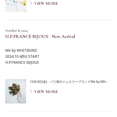
〉VIEW MORE
October 8, 2024
H.P.FRANCE BIJOUX New Arrival
We by WHITEbIRD
2024.10.4(fri) START
H.P.FRANCE BIJOUX
10月4日(金)、パリ発のジュエリーブランドWe by WH...
〉VIEW MORE