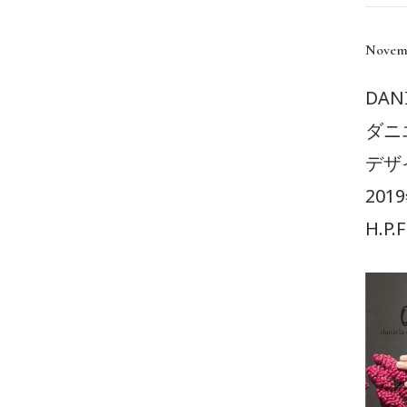
Novemb
DAN
ダニ
デザ
2019
H.P