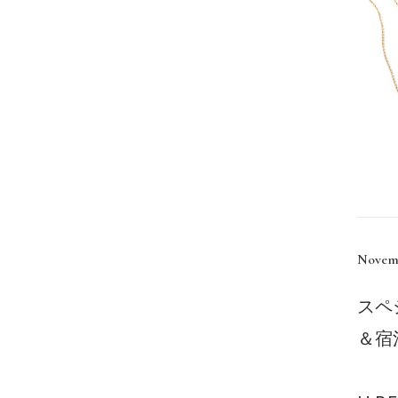
Novemb
スペ
＆宿