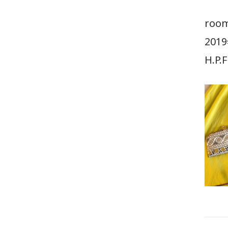
roo
201
H.P