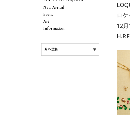
LOQ
New Arrival
ロケ
Event
Art
12月
Information
H.P