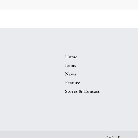
Home
Items
News
Feature
Stores & Contact