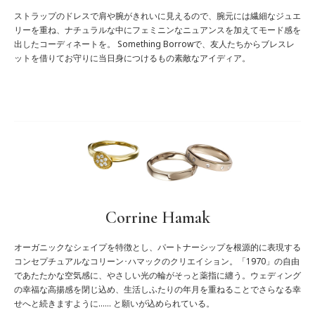
ストラップのドレスで肩や腕がきれいに見えるので、腕元には繊細なジュエ
リーを重ね、ナチュラルな中にフェミニンなニュアンスを加えてモード感を
出したコーディネートを。 Something Borrowで、友人たちからブレスレ
ットを借りてお守りに当日身につけるもの素敵なアイディア。
Corrine Hamak
オーガニックなシェイプを特徴とし、パートナーシップを根源的に表現する
コンセプチュアルなコリーン･ハマックのクリエイション。「1970」の自由
であたたかな空気感に、やさしい光の輪がそっと薬指に纏う。ウェディング
の幸福な高揚感を閉じ込め、生活しふたりの年月を重ねることでさらなる幸
せへと続きますように…… と願いが込められている。