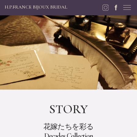
H.P.FRANCE BIJOUX BRIDAL
STORY
花嫁たちを彩る
Decades Collection