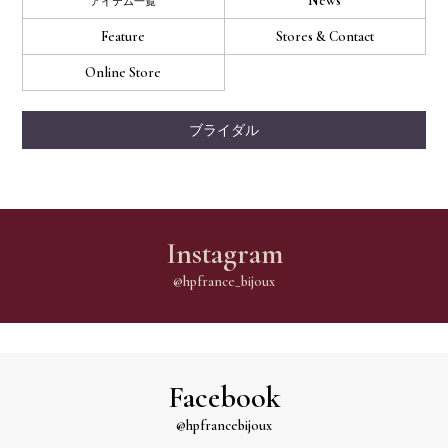
News
アイテム一覧
Feature
Stores & Contact
Online Store
ブライダル
Instagram
@hpfrance_bijoux
Facebook
@hpfrancebijoux